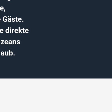
e,
 Gäste.
e direkte
Ozeans
laub.