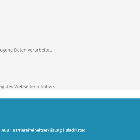
zogene Daten verarbeitet.
ag des Webseiteninhabers.
|
AGB
|
Barrierefreiheitserklärung
|
Blacklisted