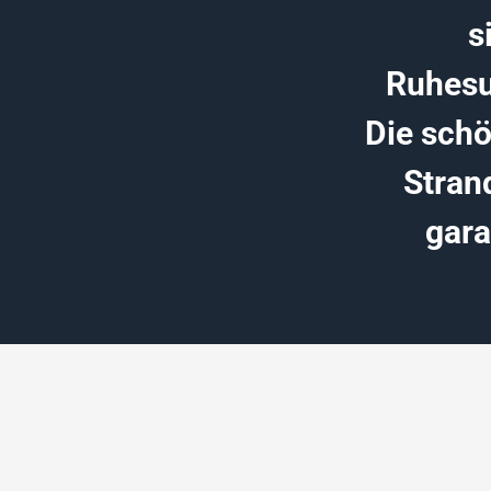
s
Ruhesu
Die schö
Stran
gara