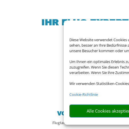
IHR FLUG-EXPER
Diese Website verwendet Cookies u
sehen, besser an Ihre Bedürfnisse
unsere Besucher kommen oder um u
Egal wohin die Reise 
Um Ihnen ein optimales Erlebnis z
zuzugreifen. Wenn Sie diesen Tech
verarbeiten. Wenn Sie ihre Zusti
Wir verwenden Statistiken-Cookies

Cookie-Richtlinie
Alle Cookies akzeptie
VOLLE AUSWAHL
Flugtarife von mehr als 1000 Airlines