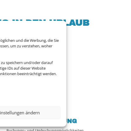
G IN DEN URLAUB
öglichen und die Werbung, die Sie
essen, um zu verstehen, woher
r Sie! Profitieren Sie
 zu speichern und/oder darauf
ige IDs auf dieser Website
nktionen beeinträchtigt werden.

instellungen ändern
FLEXIBLE
PREISGESTALTUNG
Buchungs- und Umbuchungsmöglichkeiten