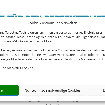
TE FÜR DEN PERFEKTEN WE
Cookie-Zustimmung verwalten
nd Targeting Technologien, um Ihnen ein besseres Internet-Erlebnis zu erm
 anzupassen. Diese Technologien nutzen wir außerdem, um Ergebnisse zu m
nsere Website weiter zu entwickeln.
gehen soll – wir haben für jedes Ziel den perfekten Flug fü
jetzt von unserem Linienflug-Preisvergleich.
u bieten, verwenden wir Technologien wie Cookies, um Geräteinformationen
nologien zustimmmen, können wir Daten wie das Surfverhalten oder eindeut
mmung nicht erteilen oder zurückziehen, können bestimmte Merkmale und Fu
 und Marketing Cookies.

ren
Nur technisch notwendige Cookies
E
TRANSPORTPFLICHT
Linienflüge fliegen in der Regel zum angegebenen